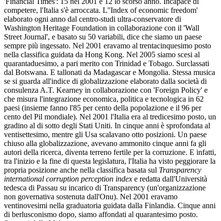
'Financial Times': 15 nel 2001 e 12 lo scorso anno. Incapace di
competere, l'Italia s'è arroccata. L''Index of economic freedom'
elaborato ogni anno dal centro-studi ultra-conservatore di
Washington Heritage Foundation in collaborazione con il 'Wall
Street Journal', e basato su 50 variabili, dice che siamo un paese
sempre più ingessato. Nel 2001 eravamo al trentacinquesimo posto
nella classifica guidata da Hong Kong. Nel 2005 siamo scesi al
quarantaduesimo, a pari merito con Trinidad e Tobago. Surclassati
dal Botswana. E tallonati da Madagascar e Mongolia. Stessa musica
se si guarda all'indice di globalizzazione elaborato dalla società di
consulenza A.T. Kearney in collaborazione con 'Foreign Policy' e
che misura l'integrazione economica, politica e tecnologica in 62
paesi (insieme fanno l'85 per cento della popolazione e il 96 per
cento del Pil mondiale). Nel 2001 l'Italia era al tredicesimo posto, un
gradino al di sotto degli Stati Uniti. In cinque anni è sprofondata al
ventisettesimo, mentre gli Usa scalavano otto posizioni. Un paese
chiuso alla globalizzazione, avevano ammonito cinque anni fa gli
autori della ricerca, diventa terreno fertile per la corruzione. E infatti,
tra l'inizio e la fine di questa legislatura, l'Italia ha visto peggiorare la
propria posizione anche nella classifica basata sul
Transparency
international corruption perception index
e redatta dall'Università
tedesca di Passau su incarico di Transparency (un'organizzazione
non governativa sostenuta dall'Onu). Nel 2001 eravamo
ventinovesimi nella graduatoria guidata dalla Finlandia. Cinque anni
di berlusconismo dopo, siamo affondati al quarantesimo posto.