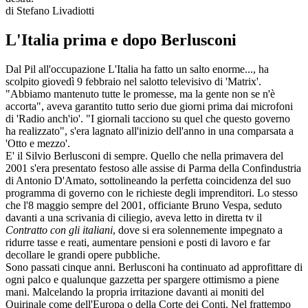
di Stefano Livadiotti
L'Italia prima e dopo Berlusconi
Dal Pil all'occupazione L'Italia ha fatto un salto enorme..., ha
scolpito giovedì 9 febbraio nel salotto televisivo di 'Matrix'.
"Abbiamo mantenuto tutte le promesse, ma la gente non se n'è
accorta", aveva garantito tutto serio due giorni prima dai microfoni
di 'Radio anch'io'. "I giornali tacciono su quel che questo governo
ha realizzato", s'era lagnato all'inizio dell'anno in una comparsata a
'Otto e mezzo'.
E' il Silvio Berlusconi di sempre. Quello che nella primavera del
2001 s'era presentato festoso alle assise di Parma della Confindustria
di Antonio D'Amato, sottolineando la perfetta coincidenza del suo
programma di governo con le richieste degli imprenditori. Lo stesso
che l'8 maggio sempre del 2001, officiante Bruno Vespa, seduto
davanti a una scrivania di ciliegio, aveva letto in diretta tv il
Contratto con gli italiani
, dove si era solennemente impegnato a
ridurre tasse e reati, aumentare pensioni e posti di lavoro e far
decollare le grandi opere pubbliche.
Sono passati cinque anni. Berlusconi ha continuato ad approfittare di
ogni palco e qualunque gazzetta per spargere ottimismo a piene
mani. Malcelando la propria irritazione davanti ai moniti del
Quirinale come dell'Europa o della Corte dei Conti. Nel frattempo