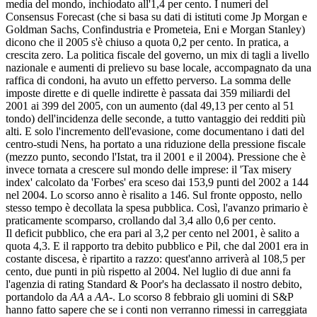
media del mondo, inchiodato all'1,4 per cento. I numeri del
Consensus Forecast (che si basa su dati di istituti come Jp Morgan e
Goldman Sachs, Confindustria e Prometeia, Eni e Morgan Stanley)
dicono che il 2005 s'è chiuso a quota 0,2 per cento. In pratica, a
crescita zero. La politica fiscale del governo, un mix di tagli a livello
nazionale e aumenti di prelievo su base locale, accompagnato da una
raffica di condoni, ha avuto un effetto perverso. La somma delle
imposte dirette e di quelle indirette è passata dai 359 miliardi del
2001 ai 399 del 2005, con un aumento (dal 49,13 per cento al 51
tondo) dell'incidenza delle seconde, a tutto vantaggio dei redditi più
alti. E solo l'incremento dell'evasione, come documentano i dati del
centro-studi Nens, ha portato a una riduzione della pressione fiscale
(mezzo punto, secondo l'Istat, tra il 2001 e il 2004). Pressione che è
invece tornata a crescere sul mondo delle imprese: il 'Tax misery
index' calcolato da 'Forbes' era sceso dai 153,9 punti del 2002 a 144
nel 2004. Lo scorso anno è risalito a 146. Sul fronte opposto, nello
stesso tempo è decollata la spesa pubblica. Così, l'avanzo primario è
praticamente scomparso, crollando dal 3,4 allo 0,6 per cento.
Il deficit pubblico, che era pari al 3,2 per cento nel 2001, è salito a
quota 4,3. E il rapporto tra debito pubblico e Pil, che dal 2001 era in
costante discesa, è ripartito a razzo: quest'anno arriverà al 108,5 per
cento, due punti in più rispetto al 2004. Nel luglio di due anni fa
l'agenzia di rating Standard & Poor's ha declassato il nostro debito,
portandolo da
AA
a
AA-
. Lo scorso 8 febbraio gli uomini di S&P
hanno fatto sapere che se i conti non verranno rimessi in carreggiata