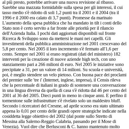
al più presto, potrebbe arrivare una nuova revisione al ribasso.
Sarebbe una mazzata formidabile sulla spesa per gli interessi, il cui
tasso medio s'è ridotto di soli 1,2 punti tra il 2001 e il 2004 (tra il
1996 e il 2000 era calato di 3,7 punti). Promesse da marinaio
L'aumento della spesa pubblica che ha mandato in tilt i conti dello
Stato non è certo servito a far fronte alle priorità per il rilancio
dell'Azienda Italia. I pochi dati aggiornati disponibili sul fronte
Ricerca & Sviluppo sono da mettersi le mani nei capelli. Gli
investimenti della pubblica amministrazione nel 2001 crescevano del
5,8 per cento. Nel 2005 il loro incremento s'è fermato all'1,6 per
cento. Sempre nel 2001 si erano registrati (dati del ministero) 182
interventi per la creazione di nuove aziende high tech, con uno
stanziamento pari a 266 milioni di euro. Nel 2005 le iniziative sono
precipitate a 31, per un valore di 14 milioni. Su scuola e università,
poi, è meglio stendere un velo pietoso. Con buona pace dei proclami
del premier sulle 'tre i' (Internet, inglese, impresa), il Censis rileva
che la percentuale di italiani in grado di sostenere una conversazione
in una lingua diversa da quella di casa s'è ridotta dal 46 per cento del
2001 al 36 del 2005. Dieci punti in meno in cinque anni. E perfino il
tormentone sulle infrastrutture s'è rivelato solo un maldestro bluff.
Secondo i ricercatori del Cresme, ad aprile scorso era stato ultimato
appena lo 0,01 per cento delle grandi opere strategiche indicate nella
cosiddetta legge obiettivo del 2002 (dal ponte sullo Stretto di
Messina alla Salerno-Reggio Calabria, passando per il Mose di
Venezia). Vuol dire che Berlusconi & C. hanno mantenuto molto