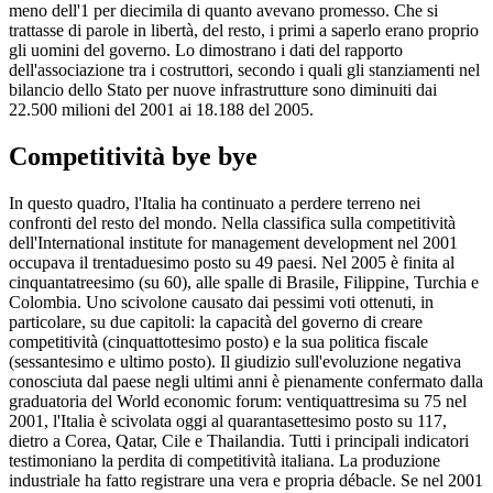
meno dell'1 per diecimila di quanto avevano promesso. Che si
trattasse di parole in libertà, del resto, i primi a saperlo erano proprio
gli uomini del governo. Lo dimostrano i dati del rapporto
dell'associazione tra i costruttori, secondo i quali gli stanziamenti nel
bilancio dello Stato per nuove infrastrutture sono diminuiti dai
22.500 milioni del 2001 ai 18.188 del 2005.
Competitività bye bye
In questo quadro, l'Italia ha continuato a perdere terreno nei
confronti del resto del mondo. Nella classifica sulla competitività
dell'International institute for management development nel 2001
occupava il trentaduesimo posto su 49 paesi. Nel 2005 è finita al
cinquantatreesimo (su 60), alle spalle di Brasile, Filippine, Turchia e
Colombia. Uno scivolone causato dai pessimi voti ottenuti, in
particolare, su due capitoli: la capacità del governo di creare
competitività (cinquattottesimo posto) e la sua politica fiscale
(sessantesimo e ultimo posto). Il giudizio sull'evoluzione negativa
conosciuta dal paese negli ultimi anni è pienamente confermato dalla
graduatoria del World economic forum: ventiquattresima su 75 nel
2001, l'Italia è scivolata oggi al quarantasettesimo posto su 117,
dietro a Corea, Qatar, Cile e Thailandia. Tutti i principali indicatori
testimoniano la perdita di competitività italiana. La produzione
industriale ha fatto registrare una vera e propria débacle. Se nel 2001