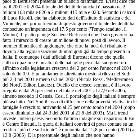
pace di Berlusconi presenta un bilancio drammatico. L'Istat dice che
tra il 2001 e il 2004 il totale dei delitti denunciati è passato da 2
milioni 163 mila e 826 a 2 milioni 415 mila e 023. Secondo i calcoli
di Luca Ricolfi, che ha elaborato dati dell'Istituto di statistica e del
Viminale, nel primo triennio di questo governo il totale dei delitti ha
conosciuto un'impennata del 17,5 per cento ('Tempo scaduto', il
Mulino). Il piatto piange Sostiene Berlusconi che il suo governo ha
fatto il miracolo di creare un milione di nuovi posti di lavoro. Il
premier dimentica di aggiungere che oltre la metà del risultato è
dovuto alla regolarizzazione di immigrati già da tempo presenti in
Italia. E comunque i dati ufficiali di Eurostat dicono che quella
sull'occupazione è un'altra delle battaglie perse dal suo governo:
all'inizio della legislatura cresceva del 2 per cento l'anno; nel 2004
solo dello 0,9. E un andamento altrettanto mesto si rileva nel Sud:
più 2,3 nel 2001 e meno 0,3 nel 2004 (Nicola Rossi, 'Mediterraneo
del Nord', Editori Laterza). Quello che cresce, semmai, è il lavoro
irregolare: dal 26 per cento del totale nel 2001 al 27,9 nel 2005,
almeno secondo il Censis. Così, il portafoglio degli italiani è sempre
più asciutto. Nel Sud il tasso di diffusione della povertà relativa tra le
famiglie è cresciuto, arrivando al 25 per cento tondo nel 2004 (dopo
essere diminuito dal 24,3 del 2001 al 21,6 del 2003). Ma il trend
investe l'intero paese. Secondo l'ultima indagine sul risparmio di Bnl
e Centro Einaudi, la quota di italiani convinti di poter contare su un
reddito "più che sufficiente" è diminuita dal 15,8 per cento (2001) al
13,8 (2005). E la percentuale degli italiani che non hanno