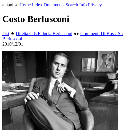
antani.se
Home
Index
Documents
Search
Info
Privacy
Costo Berlusconi
List
★
Diretta Cds Fiducia Berlusconi
◂ ▸
Commenti Di Bossi Su
Berlusconi
2010/12/01