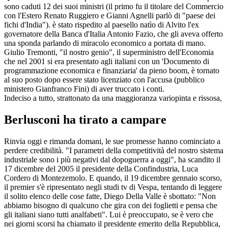
sono caduti 12 dei suoi ministri (il primo fu il titolare del Commercio
con l'Estero Renato Ruggiero e Gianni Agnelli parlò di "paese dei
fichi d'India"). è stato rispedito al paesello natìo di Alvito l'ex
governatore della Banca d'Italia Antonio Fazio, che gli aveva offerto
una sponda parlando di miracolo economico a portata di mano.
Giulio Tremonti, "il nostro genio", il superministro dell'Economia
che nel 2001 si era presentato agli italiani con un 'Documento di
programmazione economica e finanziaria' da pieno boom, è tornato
al suo posto dopo essere stato licenziato con l'accusa (pubblico
ministero Gianfranco Fini) di aver truccato i conti.
Indeciso a tutto, strattonato da una maggioranza variopinta e rissosa,
Berlusconi ha tirato a campare
Rinvia oggi e rimanda domani, le sue promesse hanno cominciato a
perdere credibilità. "I parametri della competitività del nostro sistema
industriale sono i più negativi dal dopoguerra a oggi", ha scandito il
17 dicembre del 2005 il presidente della Confindustria, Luca
Cordero di Montezemolo. E quando, il 19 dicembre gennaio scorso,
il premier s'è ripresentato negli studi tv di Vespa, tentando di leggere
il solito elenco delle cose fatte, Diego Della Valle è sbottato: "Non
abbiamo bisogno di qualcuno che gira con dei foglietti e pensa che
gli italiani siano tutti analfabeti". Lui è preoccupato, se è vero che
nei giorni scorsi ha chiamato il presidente emerito della Repubblica,