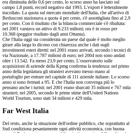
era diminuita dello 0,6 per cento, lo scorso anno ha lasciato sul
campo 1,8 punti, record negativo dal 1993. L'export è letteralmente
tracollato. La quota sul mercato mondiale dell'Italia, che all'arrivo di
Berlusconi stazionava a quota 4 per cento, s'è assottigliata fino al 2,9
per cento. Con il risultato che la bilancia commerciale s'è ribaltata:
nel 2001 vantava un attivo di 9.233 milioni; ora è in rosso per
10.368 (peggior risultato dagli anni Ottanta).
Che l'Italia oggi sia considerata un paese dal quale è molto meglio
girare alla larga lo dicono con chiarezza anche i dati sugli
investimenti esteri diretti: nel 2001 erano arrivati, secondo i tecnici di
via Nazionale, a 17.787 milioni di euro; nel 2004 non sono andati
oltre i 13.542. Fa meno 23,9 per cento. L'osservatorio sulle
acquisizioni di aziende della Kpmg conferma la tendenza: nel primo
anno della legislatura gli stranieri avevano messo mano al
portafoglio per entrare nel capitale di 111 aziende italiane. Lo scorso
anno si sono fermati a 95. E che l'Italia non convenga più lo
pensano anche i turisti: nel 2001 erano sbarcati 35 milioni e 767 mila
stranieri; nel 2005, secondo le prime stime dell'United Nations
World Tourism, sono stati 34 milioni e 429 mila.
Far West Italia
Del resto, anche la situazione dell'ordine pubblico, che soprattutto al
Sud condiziona pesantamente ogni attività economica, con buona