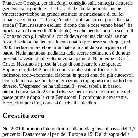
Francesco Cossiga, per chiedergli consiglio sulla strategia elettorale
(sentendosi rispondere: "La Casa delle libertà potrebbe anche
vincere: servirebbe un grande attentato internazionale di cui lei
rimanesse vittima..."). Così, s'è intestardito ancora di più sulla sua
strada ("Tutti, nessuno escluso, dicono che le cose vanno bene", ha
proclamato di nuovo il 20 febbraio). Anche perche' non ha scelta. Il
'Contratto con gli italiani' si concludeva con una clausola: se non
fosse riuscito a mantenere almeno quattro promesse su cinque, nel
2006 Berlusconi avrebbe rinunciato a ricandidarsi alla guida del
paese. Nella maratona mediatica delle scorse settimane s'è dunque
presentato vestendo di volta in volta i panni di Napoleone e Gesù
Cristo. Nessuno s'è preso la briga di contestare le sue sparate.
Eppure, dargli del Pinocchio non sarebbe stato difficile. Gli
indicatori socio-economici elaborati in questi anni dai più autorevoli
centri di ricerca nazionali e internazionali dipingono un quadro ben
diverso. 'L'espresso' ne ha utilizzati 34 (vedi tabella in basso),
ottenuti consultando 23 fonti diverse, per ricavare le fotografie del
paese prima e dopo la cura Berlusconi. Il confronto è devastante.
Ecco, cifra per cifra, come si è arrivati al declino.
Crescita zero
Nel 2001 il prodotto interno lordo italiano viaggiava al passo dell'1,7
per cento. Esattamente al pari dell'Europa a 15. E al di sopra della