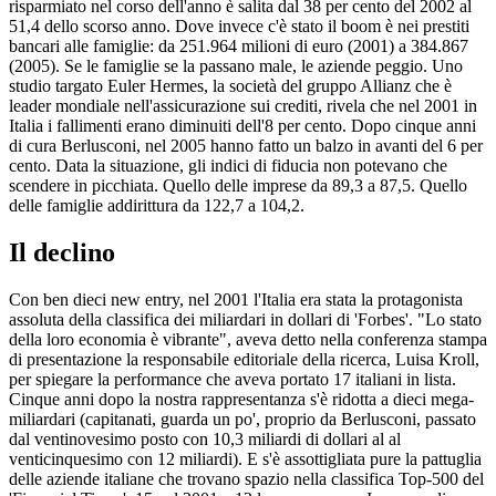
risparmiato nel corso dell'anno è salita dal 38 per cento del 2002 al
51,4 dello scorso anno. Dove invece c'è stato il boom è nei prestiti
bancari alle famiglie: da 251.964 milioni di euro (2001) a 384.867
(2005). Se le famiglie se la passano male, le aziende peggio. Uno
studio targato Euler Hermes, la società del gruppo Allianz che è
leader mondiale nell'assicurazione sui crediti, rivela che nel 2001 in
Italia i fallimenti erano diminuiti dell'8 per cento. Dopo cinque anni
di cura Berlusconi, nel 2005 hanno fatto un balzo in avanti del 6 per
cento. Data la situazione, gli indici di fiducia non potevano che
scendere in picchiata. Quello delle imprese da 89,3 a 87,5. Quello
delle famiglie addirittura da 122,7 a 104,2.
Il declino
Con ben dieci new entry, nel 2001 l'Italia era stata la protagonista
assoluta della classifica dei miliardari in dollari di 'Forbes'. "Lo stato
della loro economia è vibrante", aveva detto nella conferenza stampa
di presentazione la responsabile editoriale della ricerca, Luisa Kroll,
per spiegare la performance che aveva portato 17 italiani in lista.
Cinque anni dopo la nostra rappresentanza s'è ridotta a dieci mega-
miliardari (capitanati, guarda un po', proprio da Berlusconi, passato
dal ventinovesimo posto con 10,3 miliardi di dollari al al
venticinquesimo con 12 miliardi). E s'è assottigliata pure la pattuglia
delle aziende italiane che trovano spazio nella classifica Top-500 del