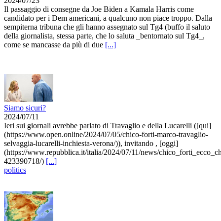
2024/07/23
Il passaggio di consegne da Joe Biden a Kamala Harris come
candidato per i Dem americani, a qualcuno non piace troppo. Dalla
sempiterna tribuna che gli hanno assegnato sul Tg4 (buffo il saluto
della giornalista, stessa parte, che lo saluta _bentornato sul Tg4_,
come se mancasse da più di due
[...]
Siamo sicuri?
2024/07/11
Ieri sui giornali avrebbe parlato di Travaglio e della Lucarelli ([qui]
(https://www.open.online/2024/07/05/chico-forti-marco-travaglio-
selvaggia-lucarelli-inchiesta-verona/)), invitando , [oggi]
(https://www.repubblica.it/italia/2024/07/11/news/chico_forti_ecco_ch
423390718/)
[...]
politics