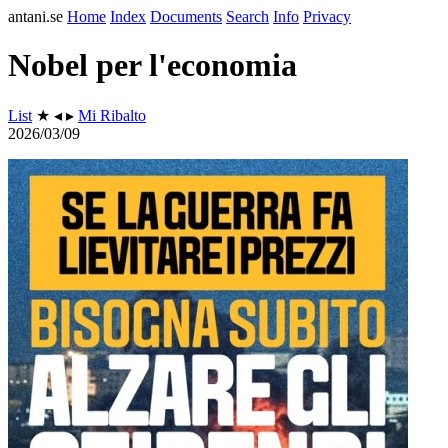
antani.se
Home
Index
Documents
Search
Info
Privacy
Nobel per l'economia
List
★ ◂ ▸
Mi Ribalto
2026/03/09